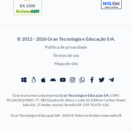
Uniase
RA 1000
Vunesp
CONCURSOS POR
EXAME DE ORDEM
PROFISSÃO
OAB
© 2012 - 2026 Gran Tecnologia e Educação S/A.
Concursos Administrativos
Prova OAB
Política de privacidade
Concursos Educação
Calendário OAB
Termos de uso
Concursos Fiscais
Questões OAB
Mapa do site
Concursos Jurídicos
Recursos OAB
Concursos Militares
Exame de Ordem
Concursos Policiais
Gran é uma marca da empresa
Gran Tecnologia e Educação S/A
, CNPJ:
Concursos Saúde
18.260.822/0001-77, SBS Quadra 02, Bloco J, Lote 10, Edifício Carlton Tower,
Concursos Tribunais
Sala 201, 2º Andar, Asa Sul, Brasília-DF, CEP 70.070-120.
Residência Multiprofissional
Gran Tecnologia e Educação S/A - 2026 © Todos os direitos reservados ®