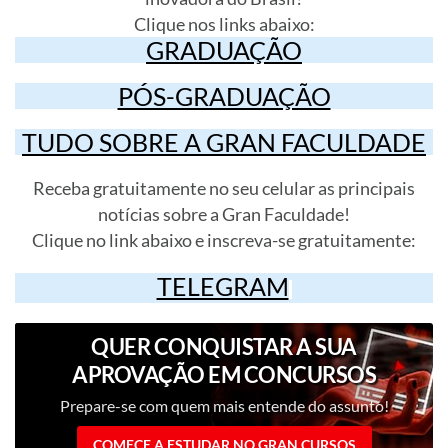
Clique nos links abaixo:
GRADUAÇÃO
PÓS-GRADUAÇÃO
TUDO SOBRE A GRAN FACULDADE
Receba gratuitamente no seu celular as principais
notícias sobre a Gran Faculdade!
Clique no link abaixo e inscreva-se gratuitamente:
TELEGRAM
QUER CONQUISTAR A SUA
APROVAÇÃO EM CONCURSOS
PÚBLICOS?
Prepare-se com quem mais entende do assunto!
COMECE A ESTUDAR NO GRAN CURSOS