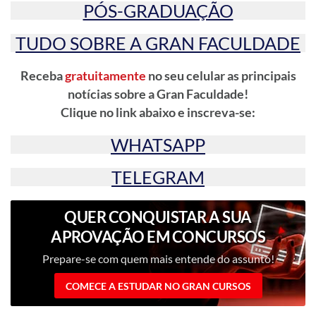
PÓS-GRADUAÇÃO
TUDO SOBRE A GRAN FACULDADE
Receba
gratuitamente
no seu celular as principais
notícias sobre a Gran Faculdade!
Clique no link abaixo e inscreva-se:
WHATSAPP
TELEGRAM
QUER CONQUISTAR A SUA
APROVAÇÃO EM CONCURSOS
PÚBLICOS?
Prepare-se com quem mais entende do assunto!
COMECE A ESTUDAR NO GRAN CURSOS