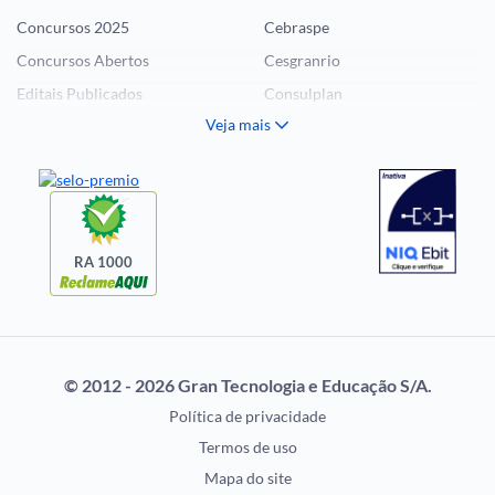
Concursos 2025
Cebraspe
Concursos Abertos
Cesgranrio
Editais Publicados
Consulplan
Veja mais
Histórias Visuais
FCC
Notícias de Concursos
FGV
Questões de Concurso
Idecan
Selecon
Uniase
RA 1000
Vunesp
CONCURSOS POR
EXAME DE ORDEM
PROFISSÃO
OAB
© 2012 - 2026 Gran Tecnologia e Educação S/A.
Concursos Administrativos
Prova OAB
Política de privacidade
Concursos Educação
Calendário OAB
Termos de uso
Concursos Fiscais
Questões OAB
Mapa do site