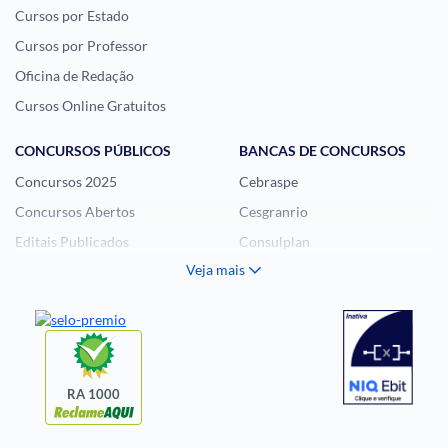
Cursos por Estado
Cursos por Professor
Oficina de Redação
Cursos Online Gratuitos
CONCURSOS PÚBLICOS
BANCAS DE CONCURSOS
Concursos 2025
Cebraspe
Concursos Abertos
Cesgranrio
Editais Publicados
Consulplan
Veja mais
Histórias Visuais
FCC
Notícias de Concursos
FGV
Questões de Concurso
Idecan
Selecon
Uniase
RA 1000
Vunesp