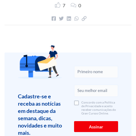
7
0
Cadastre-se e
receba as notícias
Concordo com a Política
de Privacidade e aceito
em destaque da
receber comunicações do
Gran Cursos Online.
semana, dicas,
novidades e muito
mais.