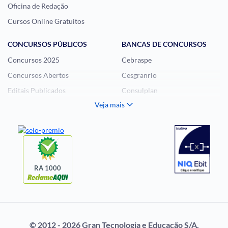
Oficina de Redação
Cursos Online Gratuitos
CONCURSOS PÚBLICOS
BANCAS DE CONCURSOS
Concursos 2025
Cebraspe
Concursos Abertos
Cesgranrio
Editais Publicados
Consulplan
Veja mais
Histórias Visuais
FCC
Notícias de Concursos
FGV
Questões de Concurso
Idecan
Selecon
Uniase
RA 1000
Vunesp
CONCURSOS POR
EXAME DE ORDEM
PROFISSÃO
OAB
© 2012 - 2026 Gran Tecnologia e Educação S/A.