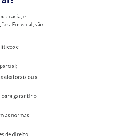
ral?
mocracia, e
ões. Em geral, são
líticos e
parcial;
 eleitorais ou a
 para garantir o
om as normas
s de direito,