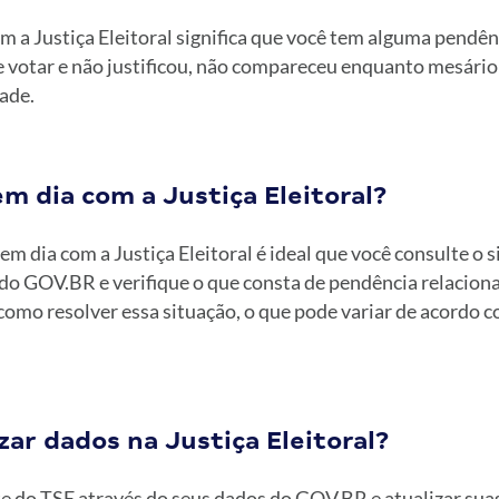
m a Justiça Eleitoral significa que você tem alguma pendên
de votar e não justificou, não compareceu enquanto mesári
dade.
m dia com a Justiça Eleitoral?
 em dia com a Justiça Eleitoral é ideal que você consulte o s
 do GOV.BR e verifique o que consta de pendência relacion
como resolver essa situação, o que pode variar de acordo c
ar dados na Justiça Eleitoral?
ite do TSE através do seus dados do GOV.BR e atualizar sua