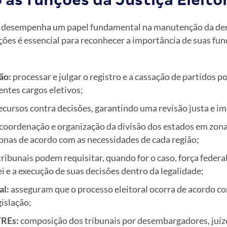
 as funções da Justiça Eleito
al desempenha um papel fundamental na manutenção da de
ões é essencial para reconhecer a importância de suas funç
ão:
processar e julgar o registro e a cassação de partidos po
entes cargos eletivos;
ecursos contra decisões, garantindo uma revisão justa e im
coordenação e organização da divisão dos estados em zonas
onas de acordo com as necessidades de cada região;
tribunais podem requisitar, quando for o caso, força federal
 e a execução de suas decisões dentro da legalidade;
al:
asseguram que o processo eleitoral ocorra de acordo c
gislação;
TREs:
composição dos tribunais por desembargadores, juíze