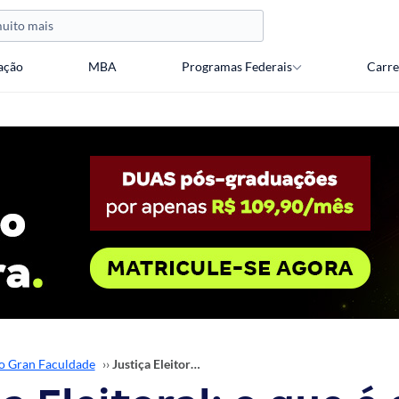
ação
MBA
Programas Federais
Carre
o Gran Faculdade
››
Justiça Eleitoral: o que é e qual a importância?