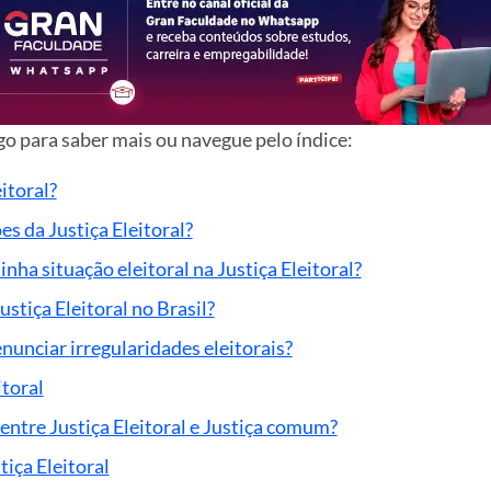
o para saber mais ou navegue pelo índice:
itoral?
es da Justiça Eleitoral?
ha situação eleitoral na Justiça Eleitoral?
stiça Eleitoral no Brasil?
unciar irregularidades eleitorais?
itoral
 entre Justiça Eleitoral e Justiça comum?
iça Eleitoral