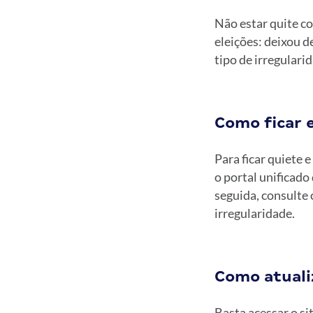
Não estar quite co
eleições: deixou 
tipo de irregulari
Como ficar e
Para ficar quiete e
o portal unificado
seguida, consulte 
irregularidade.
Como atualiz
Basta acessar o s