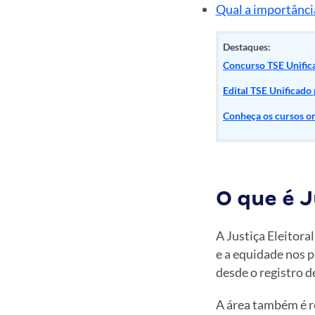
Qual a importância
Destaques:
Concurso TSE Unifica
Edital TSE Unificado
Conheça os cursos on
O que é J
A Justiça Eleitoral
e a equidade nos p
desde o registro d
A área também é r