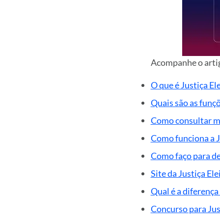
Acompanhe o artig
O que é Justiça Ele
Quais são as funçõ
Como consultar min
Como funciona a Ju
Como faço para den
Site da Justiça Ele
Qual é a diferença
Concurso para Just