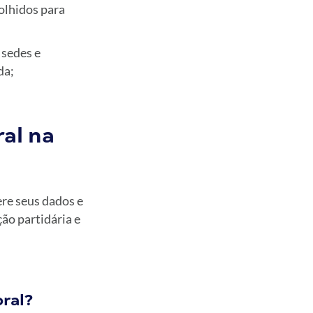
colhidos para
 sedes e
da;
al na
ere seus dados e
ão partidária e
oral?