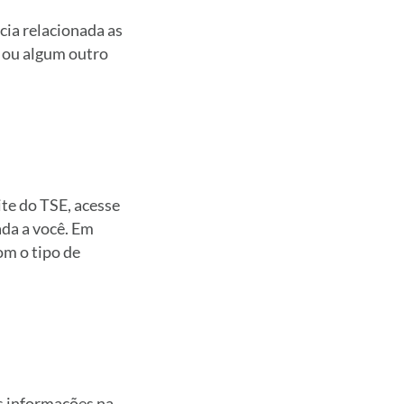
cia relacionada as
o ou algum outro
ite do TSE, acesse
ada a você. Em
om o tipo de
s informações na