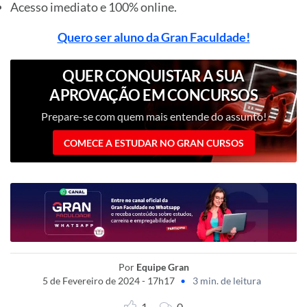
Acesso imediato e 100% online.
Quero ser aluno da Gran Faculdade!
QUER CONQUISTAR A SUA
APROVAÇÃO EM CONCURSOS
PÚBLICOS?
Prepare-se com quem mais entende do assunto!
COMECE A ESTUDAR NO GRAN CURSOS
Por
Equipe Gran
5 de Fevereiro de 2024 - 17h17
•
3 min. de leitura
1
0