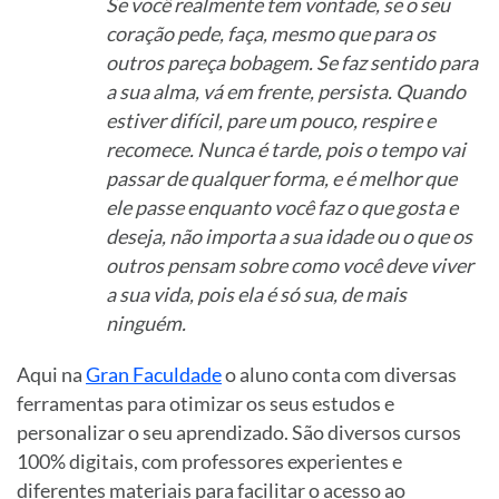
Se você realmente tem vontade, se o seu
coração pede, faça, mesmo que para os
outros pareça bobagem. Se faz sentido para
a sua alma, vá em frente, persista. Quando
estiver difícil, pare um pouco, respire e
recomece. Nunca é tarde, pois o tempo vai
passar de qualquer forma, e é melhor que
ele passe enquanto você faz o que gosta e
deseja, não importa a sua idade ou o que os
outros pensam sobre como você deve viver
a sua vida, pois ela é só sua, de mais
ninguém.
Aqui na
Gran Faculdade
o aluno conta com diversas
ferramentas para otimizar os seus estudos e
personalizar o seu aprendizado. São diversos cursos
100% digitais, com professores experientes e
diferentes materiais para facilitar o acesso ao