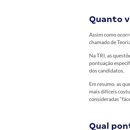
Quanto v
Assim como ocorre
chamado de Teoria
Na TRI, as questõe
pontuação específ
dos candidatos.
Em resumo, as ques
mais difíceis cos
consideradas “fáce
Qual pon