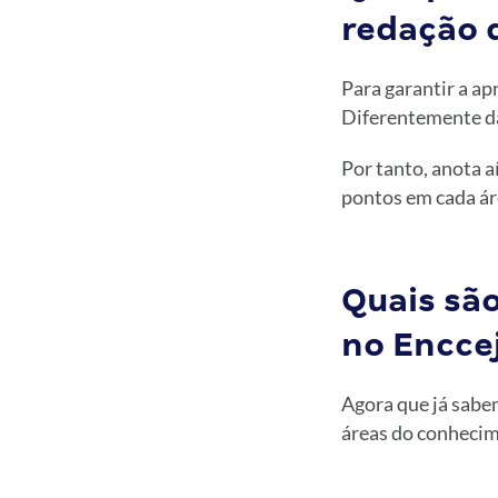
redação 
Para garantir a ap
Diferentemente da
Por tanto, anota a
pontos em cada ár
Quais sã
no Encce
Agora que já sabem
áreas do conhecim