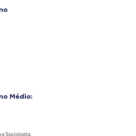
ino
ino Médio:
 e Sociologia;