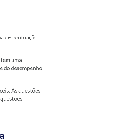
ema de pontuação
o tem uma
a e do desempenho
íceis. As questões
 questões
a