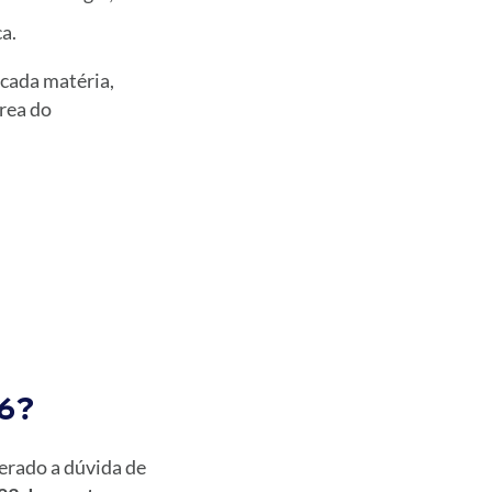
a.
cada matéria,
rea do
6?
gerado a dúvida de