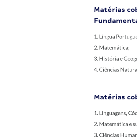
Matérias co
Fundamenta
Língua Portugue
Matemática;
História e Geogr
Ciências Natura
Matérias co
Linguagens, Cód
Matemática e su
Ciências Humanas