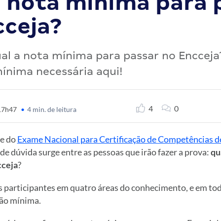
a nota mínima para 
cceja?
al a nota mínima para passar no Encceja
ínima necessária aqui!
4
0
 17h47
•
4 min. de leitura
e do
Exame Nacional para Certificação de Competências d
de dúvida surge entre as pessoas que irão fazer a prova:
qu
cceja
?
s participantes em quatro áreas do conhecimento, e em tod
ão mínima.