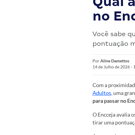
Qual 
no En
Você sabe qu
pontuação m
Por
Aline Damettos
14 de Julho de 2026 -
Com a proximidad
Adultos
, uma gran
para passar no En
O Encceja avalia o
tirar uma pontuaç