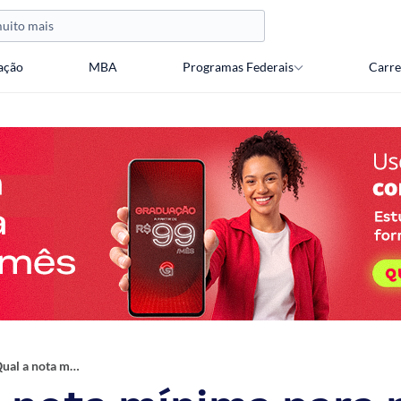
ação
MBA
Programas Federais
Carre
Qual a nota mínima para passar no Encceja?