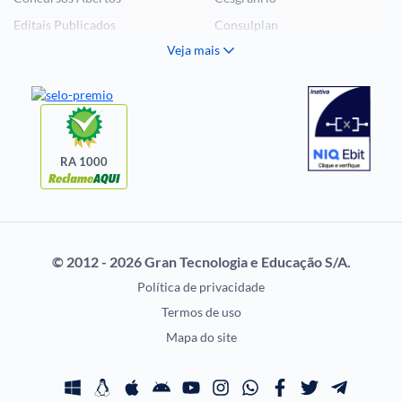
Editais Publicados
Consulplan
Veja mais
Histórias Visuais
FCC
Notícias de Concursos
FGV
Questões de Concurso
Idecan
Selecon
Uniase
RA 1000
Vunesp
CONCURSOS POR
EXAME DE ORDEM
PROFISSÃO
OAB
© 2012 - 2026 Gran Tecnologia e Educação S/A.
Concursos Administrativos
Prova OAB
Política de privacidade
Concursos Educação
Calendário OAB
Termos de uso
Concursos Fiscais
Questões OAB
Mapa do site
Concursos Jurídicos
Recursos OAB
Concursos Militares
Exame de Ordem