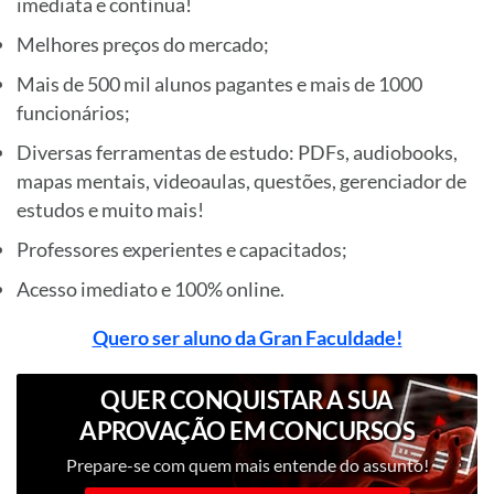
imediata e contínua!
Melhores preços do mercado;
Mais de 500 mil alunos pagantes e mais de 1000
funcionários;
Diversas ferramentas de estudo: PDFs, audiobooks,
mapas mentais, videoaulas, questões, gerenciador de
estudos e muito mais!
Professores experientes e capacitados;
Acesso imediato e 100% online.
Quero ser aluno da Gran Faculdade!
QUER CONQUISTAR A SUA
APROVAÇÃO EM CONCURSOS
PÚBLICOS?
Prepare-se com quem mais entende do assunto!