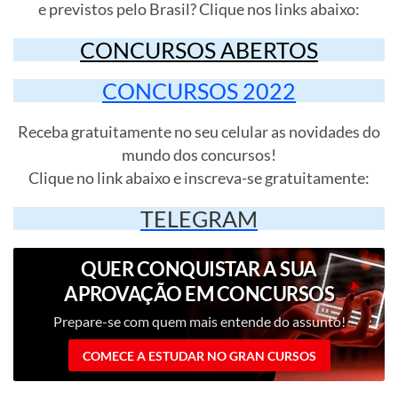
e previstos pelo Brasil? Clique nos links abaixo:
CONCURSOS ABERTOS
CONCURSOS 2022
Receba gratuitamente no seu celular as novidades do
mundo dos concursos!
Clique no link abaixo e inscreva-se gratuitamente:
TELEGRAM
QUER CONQUISTAR A SUA
APROVAÇÃO EM CONCURSOS
PÚBLICOS?
Prepare-se com quem mais entende do assunto!
COMECE A ESTUDAR NO GRAN CURSOS