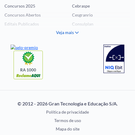
Concursos 2025
Cebraspe
Concursos Abertos
Cesgranrio
Editais Publicados
Consulplan
Veja mais
Histórias Visuais
FCC
Notícias de Concursos
FGV
Questões de Concurso
Idecan
Selecon
Uniase
RA 1000
Vunesp
CONCURSOS POR
EXAME DE ORDEM
PROFISSÃO
OAB
© 2012 - 2026 Gran Tecnologia e Educação S/A.
Concursos Administrativos
Prova OAB
Política de privacidade
Concursos Educação
Calendário OAB
Termos de uso
Concursos Fiscais
Questões OAB
Mapa do site
Concursos Jurídicos