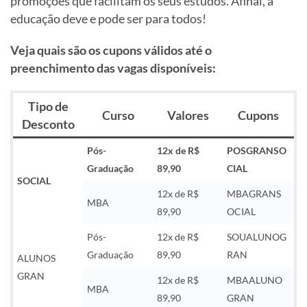
promoções que facilitam os seus estudos. Afinal, a
educação deve e pode ser para todos!
Veja quais são os cupons válidos até o
preenchimento das vagas disponíveis:
Tipo de
Curso
Valores
Cupons
Desconto
Pós-
12x de R$
POSGRANSO
Graduação
89,90
CIAL
SOCIAL
12x de R$
MBAGRANS
MBA
89,90
OCIAL
Pós-
12x de R$
SOUALUNOG
Graduação
89,90
RAN
ALUNOS
GRAN
12x de R$
MBAALUNO
MBA
89,90
GRAN