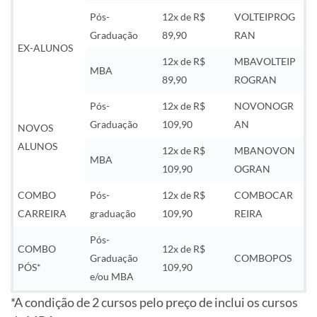
Pós-
12x de R$
VOLTEIPROG
Graduação
89,90
RAN
EX-ALUNOS
12x de R$
MBAVOLTEIP
MBA
89,90
ROGRAN
Pós-
12x de R$
NOVONOGR
Graduação
109,90
AN
NOVOS
ALUNOS
12x de R$
MBANOVON
MBA
109,90
OGRAN
COMBO
Pós-
12x de R$
COMBOCAR
CARREIRA
graduação
109,90
REIRA
Pós-
COMBO
12x de R$
Graduação
COMBOPOS
PÓS*
109,90
e/ou MBA
*A condição de 2 cursos pelo preço de inclui os cursos