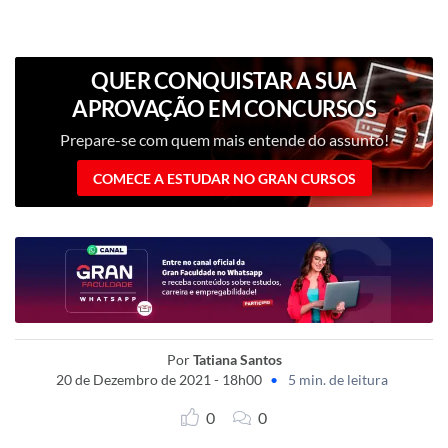
QUER CONQUISTAR A SUA
APROVAÇÃO EM CONCURSOS
PÚBLICOS?
Prepare-se com quem mais entende do assunto!
COMECE A ESTUDAR NO GRAN CURSOS
Por
Tatiana Santos
20 de Dezembro de 2021 - 18h00
•
5 min. de leitura
0
0