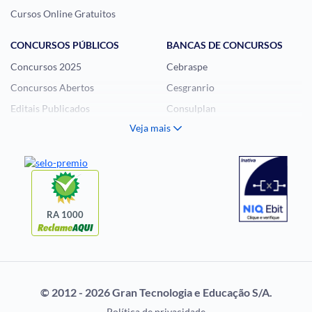
Cursos Online Gratuitos
CONCURSOS PÚBLICOS
BANCAS DE CONCURSOS
Concursos 2025
Cebraspe
Concursos Abertos
Cesgranrio
Editais Publicados
Consulplan
Veja mais
Histórias Visuais
FCC
Notícias de Concursos
FGV
Questões de Concurso
Idecan
Selecon
Uniase
RA 1000
Vunesp
CONCURSOS POR
EXAME DE ORDEM
PROFISSÃO
OAB
© 2012 - 2026 Gran Tecnologia e Educação S/A.
Concursos Administrativos
Prova OAB
Política de privacidade