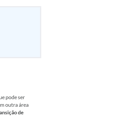
ue pode ser
em outra área
ransição de