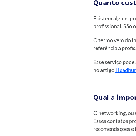
Quanto custa
Existem alguns pro
profissional. São
O termo vem do in
referência a profi
Esse serviço pode
no artigo
Headhunte
Qual a impo
O networking, ou s
Esses contatos pro
recomendações e t