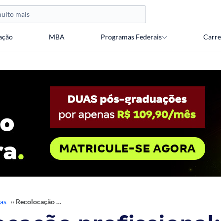
ação
MBA
Programas Federais
Carre
as
››
Recolocação profissional: 10 dicas para te ajudar!