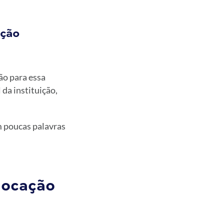
ação
ão para essa
da instituição,
em poucas palavras
olocação