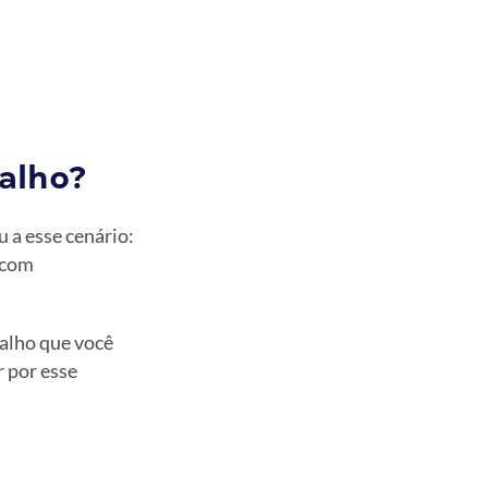
alho?
u a esse cenário:
 com
balho que você
r por esse