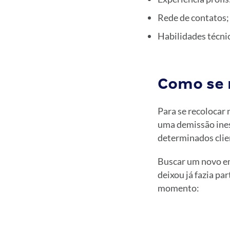
Rede de contatos;
Habilidades técnic
Como se 
Para se recolocar 
uma demissão ines
determinados clien
Buscar um novo em
deixou já fazia pa
momento: