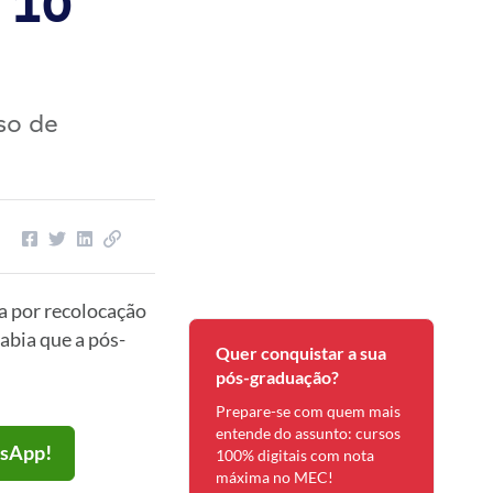
 10
so de
a por recolocação
abia que a pós-
Quer conquistar a sua
pós-graduação?
Prepare-se com quem mais
entende do assunto: cursos
tsApp!
100% digitais com nota
máxima no MEC!