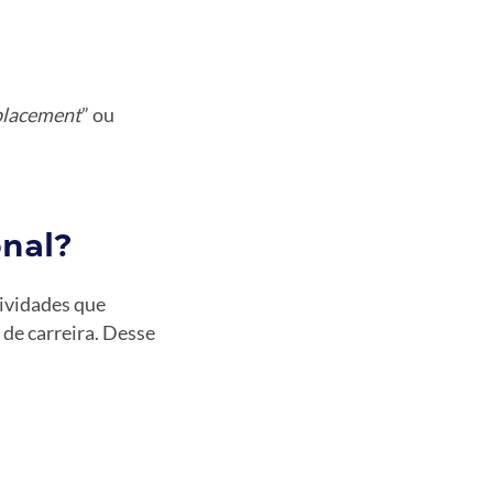
placement
” ou
onal?
tividades que
de carreira. Desse