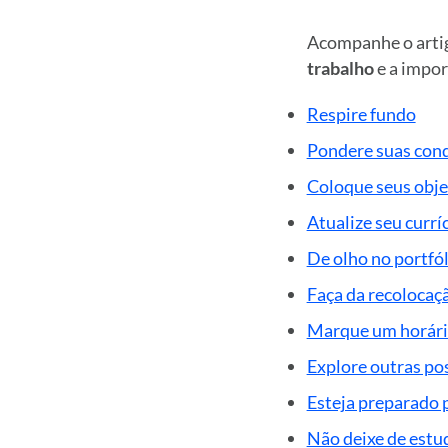
Acompanhe o artig
trabalho
e a impor
Respire fundo
Pondere suas cond
Coloque seus objet
Atualize seu curríc
De olho no portfól
Faça da recolocaçã
Marque um horári
Explore outras pos
Esteja preparado p
Não deixe de estu