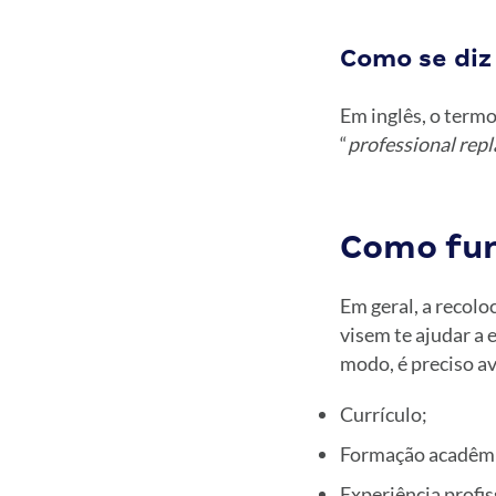
Como se diz 
Em inglês, o termo
“
professional rep
Como fun
Em geral, a recolo
visem te ajudar a 
modo, é preciso av
Currículo;
Formação acadêmi
Experiência profis