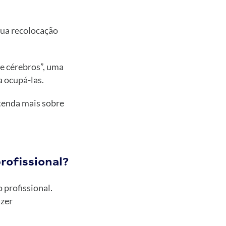
sua recolocação
e cérebros”, uma
a ocupá-las.
tenda mais sobre
rofissional?
 profissional.
azer