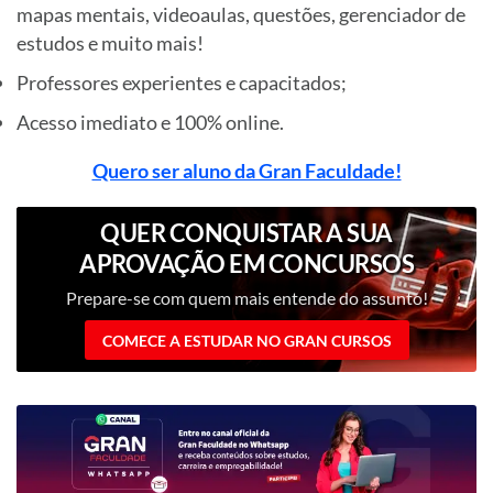
mapas mentais, videoaulas, questões, gerenciador de
estudos e muito mais!
Professores experientes e capacitados;
Acesso imediato e 100% online.
Quero ser aluno da Gran Faculdade!
QUER CONQUISTAR A SUA
APROVAÇÃO EM CONCURSOS
PÚBLICOS?
Prepare-se com quem mais entende do assunto!
COMECE A ESTUDAR NO GRAN CURSOS