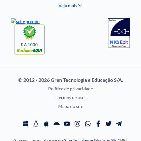
Veja mais
Histórias Visuais
FCC
Notícias de Concursos
FGV
Questões de Concurso
Idecan
Selecon
Uniase
RA 1000
Vunesp
CONCURSOS POR
EXAME DE ORDEM
PROFISSÃO
OAB
© 2012 - 2026 Gran Tecnologia e Educação S/A.
Concursos Administrativos
Prova OAB
Política de privacidade
Concursos Educação
Calendário OAB
Termos de uso
Concursos Fiscais
Questões OAB
Mapa do site
Concursos Jurídicos
Recursos OAB
Concursos Militares
Exame de Ordem
Concursos Policiais
Gran é uma marca da empresa
Gran Tecnologia e Educação S/A
, CNPJ:
Concursos Saúde