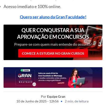
Acesso imediato e 100% online.
Quero ser aluno da Gran Faculdade!
QUER CONQUISTAR A SUA
APROVAÇÃO EM CONCURSOS
PÚBLICOS?
Prepare-se com quem mais entende do assunto!
COMECE A ESTUDAR NO GRAN CURSOS
Por
Equipe Gran
10 de Junho de 2025 - 12h56
•
2 min. de leitura