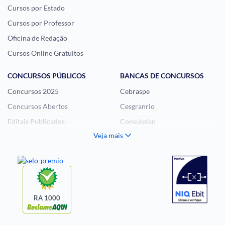
Cursos por Estado
Cursos por Professor
Oficina de Redação
Cursos Online Gratuitos
CONCURSOS PÚBLICOS
BANCAS DE CONCURSOS
Concursos 2025
Cebraspe
Concursos Abertos
Cesgranrio
Editais Publicados
Consulplan
Veja mais
Histórias Visuais
FCC
Notícias de Concursos
FGV
Questões de Concurso
Idecan
Selecon
Uniase
RA 1000
Vunesp