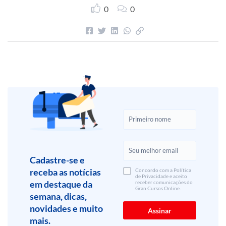
0
0
Cadastre-se e
receba as notícias
Concordo com a Política
de Privacidade e aceito
em destaque da
receber comunicações do
Gran Cursos Online.
semana, dicas,
novidades e muito
mais.