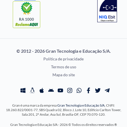
Questões de Concurso
Idecan
Selecon
Uniase
RA 1000
Vunesp
CONCURSOS POR
EXAME DE ORDEM
PROFISSÃO
OAB
© 2012 - 2026 Gran Tecnologia e Educação S/A.
Concursos Administrativos
Prova OAB
Política de privacidade
Concursos Educação
Calendário OAB
Termos de uso
Concursos Fiscais
Questões OAB
Mapa do site
Concursos Jurídicos
Recursos OAB
Concursos Militares
Exame de Ordem
Concursos Policiais
Gran é uma marca da empresa
Gran Tecnologia e Educação S/A
, CNPJ:
Concursos Saúde
18.260.822/0001-77, SBS Quadra 02, Bloco J, Lote 10, Edifício Carlton Tower,
Concursos Tribunais
Sala 201, 2º Andar, Asa Sul, Brasília-DF, CEP 70.070-120.
Residência Multiprofissional
Gran Tecnologia e Educação S/A - 2026 © Todos os direitos reservados ®