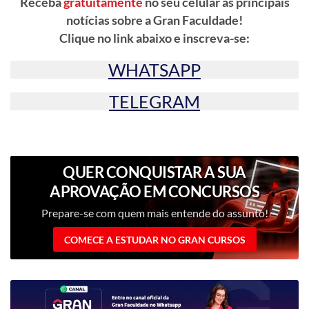
Receba
gratuitamente
no seu celular as principais
notícias sobre a Gran Faculdade!
Clique no link abaixo e inscreva-se:
WHATSAPP
TELEGRAM
QUER CONQUISTAR A SUA
APROVAÇÃO EM CONCURSOS
PÚBLICOS?
Prepare-se com quem mais entende do assunto!
COMECE A ESTUDAR NO GRAN CURSOS