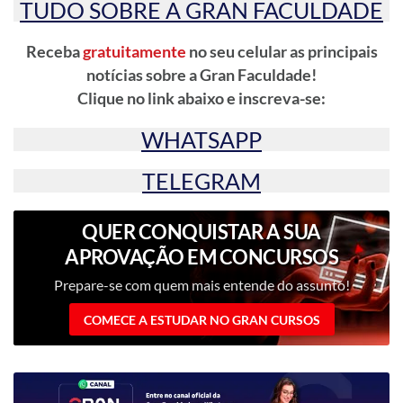
TUDO SOBRE A GRAN FACULDADE
Receba
gratuitamente
no seu celular as principais
notícias sobre a Gran Faculdade!
Clique no link abaixo e inscreva-se:
WHATSAPP
TELEGRAM
QUER CONQUISTAR A SUA
APROVAÇÃO EM CONCURSOS
PÚBLICOS?
Prepare-se com quem mais entende do assunto!
COMECE A ESTUDAR NO GRAN CURSOS