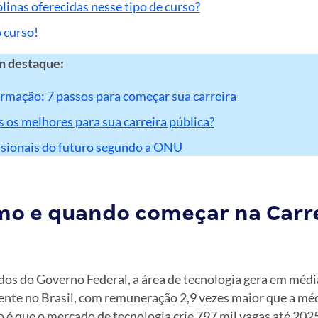
plinas oferecidas nesse tipo de curso?
 curso!
m destaque:
ormação: 7 passos para começar sua carreira
s os melhores para sua carreira pública?
ssionais do futuro segundo a ONU
mo e quando começar na Carr
os do Governo Federal, a área de tecnologia gera em médi
te no Brasil, com remuneração 2,9 vezes maior que a méd
o é que o mercado de tecnologia crie 797 mil vagas até 2025