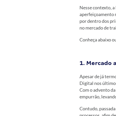
Nesse contexto, a
aperfeiçoamento ma
por dentro dos pri
no mercado de tra
Conheça abaixo ou
1. Mercado 
Apesar de já term
Digital nos último
Com o advento da 
empurrão, levando
Contudo, passada a
processos, afim de