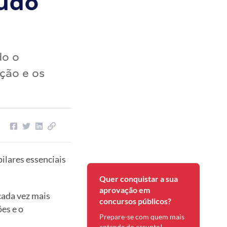
tudo
do o
ção e os
ilares essenciais
Quer conquistar a sua
aprovação em
cada vez mais
concursos públicos?
es e o
Prepare-se com quem mais
entende do assunto!