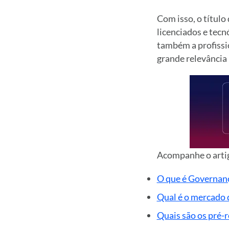
Com isso, o título
licenciados e tecn
também a profissi
grande relevância 
Acompanhe o artig
O que é Governanç
Qual é o mercado 
Quais são os pré-