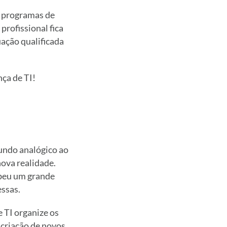
 programas de
profissional fica
uação qualificada
ça de TI!
undo analógico ao
ova realidade.
ebeu um grande
ssas.
 TI organize os
 criação de novos