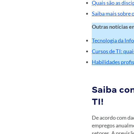
Quais são as disci
Saiba mais sobre o
Outras notícias e
Tecnologia da Inf
Cursos de TI: quai
Habilidades profi
Saiba co
TI!
De acordo com dad
empregos anualmen
setores. A previsã