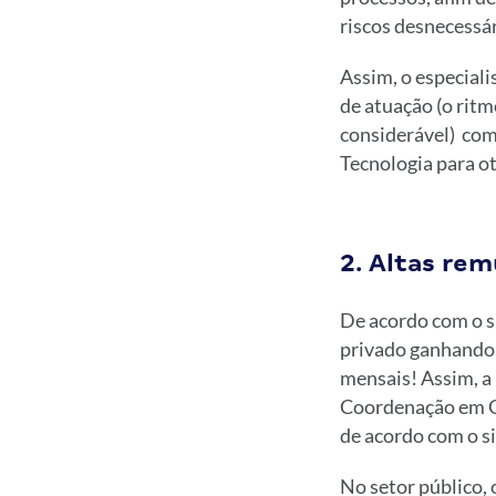
riscos desnecessár
Assim, o especial
de atuação (o ritm
considerável) com
Tecnologia para ot
2. Altas re
De acordo com o si
privado ganhand
mensais! Assim, a 
Coordenação em Go
de acordo com o si
No setor público, 