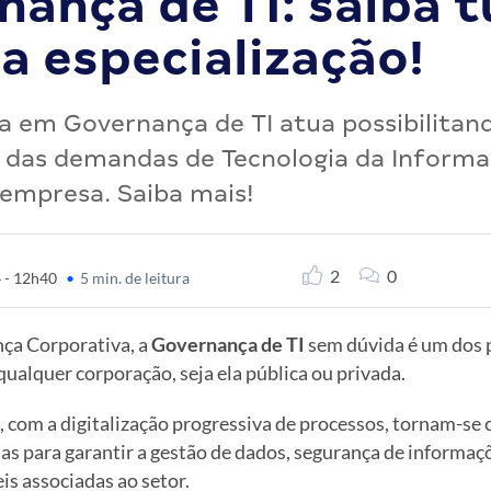
nança de TI: saiba 
a especialização!
ta em Governança de TI atua possibilitan
 das demandas de Tecnologia da Informa
 empresa. Saiba mais!
2
0
 - 12h40
•
5 min. de leitura
ça Corporativa, a
Governança de TI
sem dúvida é um dos p
qualquer corporação, seja ela pública ou privada.
, com a digitalização progressiva de processos, tornam-se 
s para garantir a gestão de dados, segurança de informaçõ
s associadas ao setor.