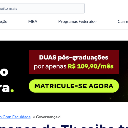
ação
MBA
Programas Federais
Carre
o Gran Faculdade
››
Governança de TI: saiba tudo sobre a especialização!