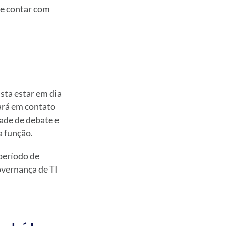
se contar com
sta estar em dia
ará em contato
ade de debate e
a função.
 período de
overnança de TI