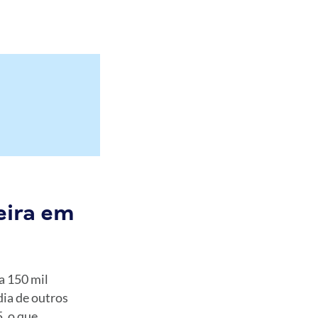
eira em
a 150 mil
ia de outros
, o que