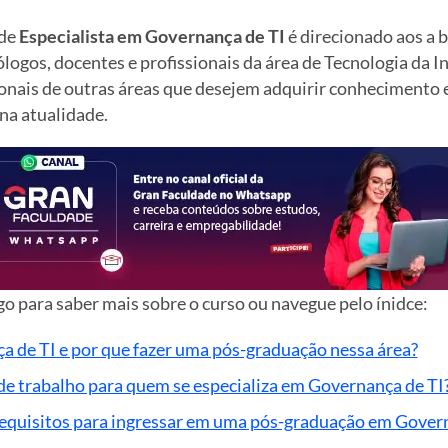
 de
Especialista em Governança de TI
é direcionado aos a b
ólogos, docentes e profissionais da área de Tecnologia da I
onais de outras áreas que desejem adquirir conhecimento
na atualidade.
o para saber mais sobre o curso ou navegue pelo ínidce:
a de TI e por que fazer uma pós-graduação nessa área?
de trabalho para quem se especializa em Governança de TI
requisitos para ingressar em uma pós-graduação em Gover