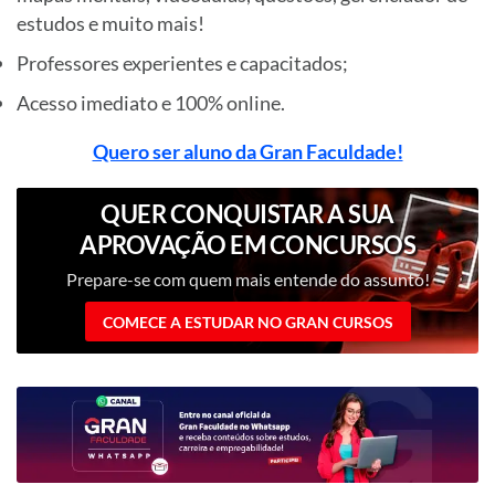
estudos e muito mais!
Professores experientes e capacitados;
Acesso imediato e 100% online.
Quero ser aluno da Gran Faculdade!
QUER CONQUISTAR A SUA
APROVAÇÃO EM CONCURSOS
PÚBLICOS?
Prepare-se com quem mais entende do assunto!
COMECE A ESTUDAR NO GRAN CURSOS