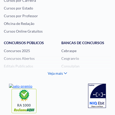
Cursos por Carreira
Cursos por Estado
Cursos por Professor
Oficina de Redação
Cursos Online Gratuitos
CONCURSOS PÚBLICOS
BANCAS DE CONCURSOS
Concursos 2025
Cebraspe
Concursos Abertos
Cesgranrio
Editais Publicados
Consulplan
Veja mais
Histórias Visuais
FCC
Notícias de Concursos
FGV
Questões de Concurso
Idecan
Selecon
Uniase
RA 1000
Vunesp