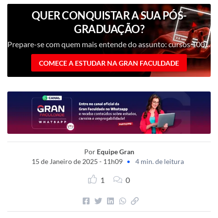
QUER CONQUISTAR A SUA PÓS-
GRADUAÇÃO?
Prepare-se com quem mais entende do assunto: cursos 100% digitais com nota máxima no MEC!
COMECE A ESTUDAR NA GRAN FACULDADE
Por
Equipe Gran
15 de Janeiro de 2025 - 11h09
•
4 min. de leitura
1
0