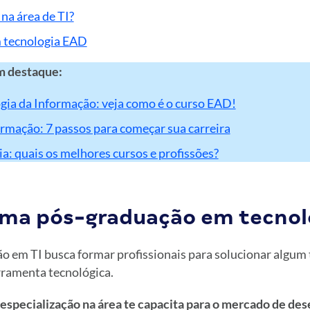
na área de TI?
 tecnologia EAD
m destaque:
gia da Informação: veja como é o curso EAD!
ormação: 7 passos para começar sua carreira
a: quais os melhores cursos e profissões?
uma pós-graduação em tecnol
 em TI busca formar profissionais para solucionar algum
rramenta tecnológica.
specialização na área te capacita para o mercado de de