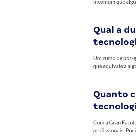
incomum que algum
Qual a d
tecnolog
Um curso de pós-g
que equivale a alg
Quanto c
tecnolog
Com a Gran Faculd
profissionais. Por