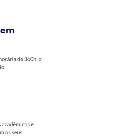
 em
orária de 360h, o
ão.
s acadêmicos e
am os seus