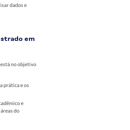
isar dados e
estrado em
está no objetivo
a prática e os
cadêmico e
 áreas do