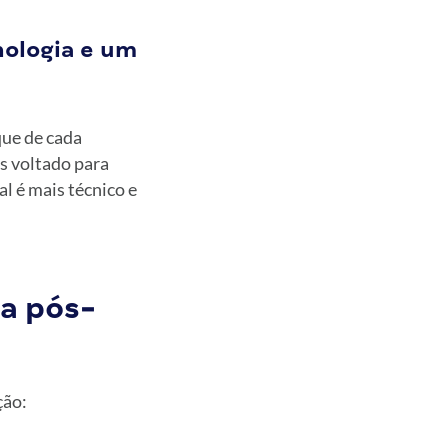
nologia e um
ue de cada
s voltado para
l é mais técnico e
ma pós-
ção: