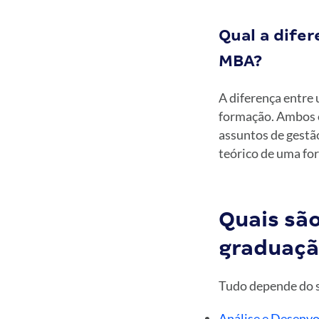
Qual a dife
MBA?
A diferença entre
formação. Ambos o
assuntos de gestã
teórico de uma fo
Quais sã
graduaçã
Tudo depende do s
Análise e Desenv