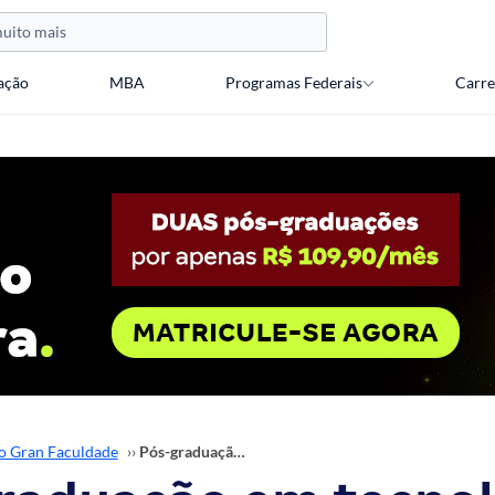
ação
MBA
Programas Federais
Carre
o Gran Faculdade
››
Pós-graduação em tecnologia: conheça os cursos do Gran!