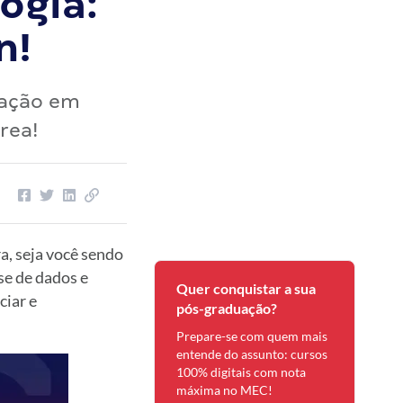
ogia:
n!
uação em
rea!
a, seja você sendo
e de dados e
Quer conquistar a sua
ciar e
pós-graduação?
Prepare-se com quem mais
entende do assunto: cursos
100% digitais com nota
máxima no MEC!