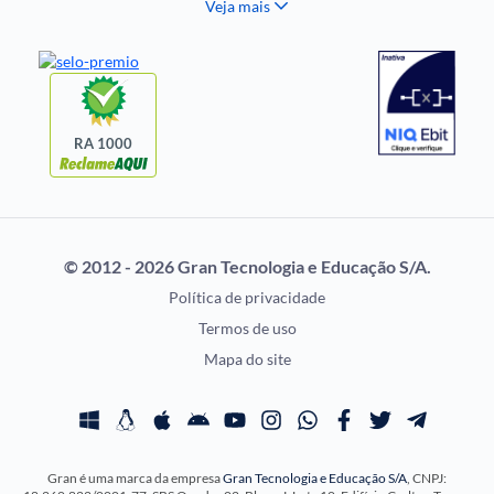
Veja mais
Histórias Visuais
FCC
Notícias de Concursos
FGV
Questões de Concurso
Idecan
Selecon
Uniase
RA 1000
Vunesp
CONCURSOS POR
EXAME DE ORDEM
PROFISSÃO
OAB
© 2012 - 2026 Gran Tecnologia e Educação S/A.
Concursos Administrativos
Prova OAB
Política de privacidade
Concursos Educação
Calendário OAB
Termos de uso
Concursos Fiscais
Questões OAB
Mapa do site
Concursos Jurídicos
Recursos OAB
Concursos Militares
Exame de Ordem
Concursos Policiais
Gran é uma marca da empresa
Gran Tecnologia e Educação S/A
, CNPJ:
Concursos Saúde