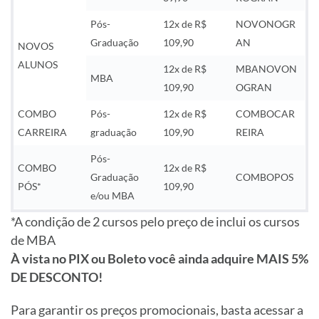
Pós-
12x de R$
NOVONOGR
Graduação
109,90
AN
NOVOS
ALUNOS
12x de R$
MBANOVON
MBA
109,90
OGRAN
COMBO
Pós-
12x de R$
COMBOCAR
CARREIRA
graduação
109,90
REIRA
Pós-
COMBO
12x de R$
Graduação
COMBOPOS
PÓS*
109,90
e/ou MBA
*A condição de 2 cursos pelo preço de inclui os cursos
de MBA
À vista no PIX ou Boleto você ainda adquire MAIS 5%
DE DESCONTO!
Para garantir os preços promocionais, basta acessar a