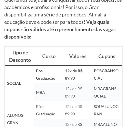
acadêmicos e profissionais! Por isso, o Gran
disponibiliza uma série de promoções. Afinal, a
educação deve e pode ser para todos!
Veja quais
cupons são válidos até o preenchimento das vagas
disponíveis:
Tipo de
Curso
Valores
Cupons
Desconto
Pós-
12x de R$
POSGRANSO
Graduação
89,90
CIAL
SOCIAL
12x de R$
MBAGRANS
MBA
89,90
OCIAL
Pós-
12x de R$
SOUALUNOG
Graduação
89,90
RAN
ALUNOS
GRAN
12x de R$
MBAALUNO