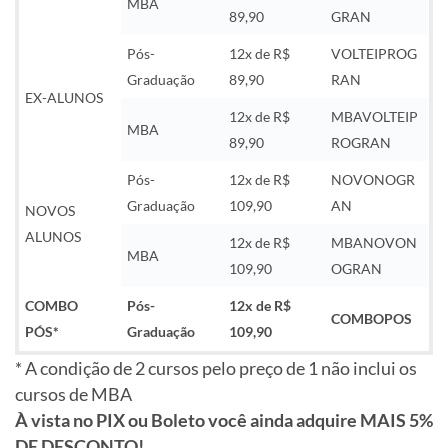
MBA
89,90
GRAN
Pós-
12x de R$
VOLTEIPROG
Graduação
89,90
RAN
EX-ALUNOS
12x de R$
MBAVOLTEIP
MBA
89,90
ROGRAN
Pós-
12x de R$
NOVONOGR
Graduação
109,90
AN
NOVOS
ALUNOS
12x de R$
MBANOVON
MBA
109,90
OGRAN
COMBO
Pós-
12x de R$
COMBOPOS
PÓS*
Graduação
109,90
* A condição de 2 cursos pelo preço de 1 não inclui os
cursos de MBA
À vista no PIX ou Boleto você ainda adquire MAIS 5%
DE DESCONTO!