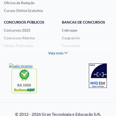
Oficina de Redação
Cursos Online Gratuitos
CONCURSOS PÚBLICOS
BANCAS DE CONCURSOS
Concursos 2025
Cebraspe
Concursos Abertos
Cesgranrio
Editais Publicados
Consulplan
Veja mais
Histórias Visuais
FCC
Notícias de Concursos
FGV
Questões de Concurso
Idecan
Selecon
Uniase
RA 1000
Vunesp
CONCURSOS POR
EXAME DE ORDEM
PROFISSÃO
OAB
© 2012 - 2026 Gran Tecnologia e Educação S/A.