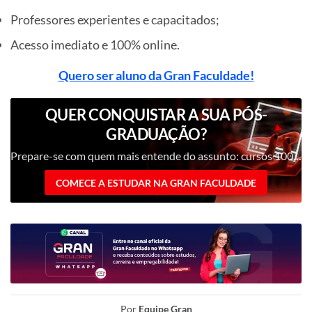
Professores experientes e capacitados;
Acesso imediato e 100% online.
Quero ser aluno da Gran Faculdade!
QUER CONQUISTAR A SUA PÓS-
GRADUAÇÃO?
Prepare-se com quem mais entende do assunto: cursos 100% digitais com nota máxima no MEC!
COMECE A ESTUDAR NA GRAN FACULDADE
Por
Equipe Gran