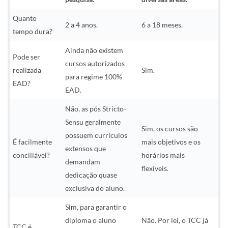
Quanto
2 a 4 anos.
6 a 18 meses.
tempo dura?
Ainda não existem
Pode ser
cursos autorizados
realizada
Sim.
para regime 100%
EAD?
EAD.
Não, as pós Stricto-
Sensu geralmente
Sim, os cursos são
possuem currículos
É facilmente
mais objetivos e os
extensos que
conciliável?
horários mais
demandam
flexíveis.
dedicação quase
exclusiva do aluno.
Sim, para garantir o
diploma o aluno
Não. Por lei, o TCC já
TCC é