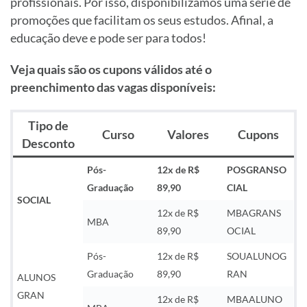
profissionais. Por isso, disponibilizamos uma série de
promoções que facilitam os seus estudos. Afinal, a
educação deve e pode ser para todos!
Veja quais são os cupons válidos até o
preenchimento das vagas disponíveis:
Tipo de
Curso
Valores
Cupons
Desconto
Pós-
12x de R$
POSGRANSO
Graduação
89,90
CIAL
SOCIAL
12x de R$
MBAGRANS
MBA
89,90
OCIAL
Pós-
12x de R$
SOUALUNOG
Graduação
89,90
RAN
ALUNOS
GRAN
12x de R$
MBAALUNO