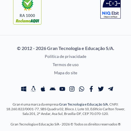
Selecon
Uniase
RA 1000
Vunesp
CONCURSOS POR
EXAME DE ORDEM
PROFISSÃO
OAB
© 2012 - 2026 Gran Tecnologia e Educação S/A.
Concursos Administrativos
Prova OAB
Política de privacidade
Concursos Educação
Calendário OAB
Termos de uso
Concursos Fiscais
Questões OAB
Mapa do site
Concursos Jurídicos
Recursos OAB
Concursos Militares
Exame de Ordem
Concursos Policiais
Gran é uma marca da empresa
Gran Tecnologia e Educação S/A
, CNPJ:
Concursos Saúde
18.260.822/0001-77, SBS Quadra 02, Bloco J, Lote 10, Edifício Carlton Tower,
Concursos Tribunais
Sala 201, 2º Andar, Asa Sul, Brasília-DF, CEP 70.070-120.
Residência Multiprofissional
Gran Tecnologia e Educação S/A - 2026 © Todos os direitos reservados ®