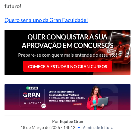
futuro
!
Quero ser aluno da Gran Faculdade!
QUER CONQUISTAR A SUA
APROVAÇÃO EM CONCURSOS
PÚBLICOS?
Prepare-se com quem mais entende do assunto!
COMECE A ESTUDAR NO GRAN CURSOS
Por
Equipe Gran
18 de Março de 2026 - 14h12
•
6 min. de leitura