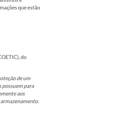
rmações que estão
COETIC), do
roteção de um
as possuem para
somente aos
de armazenamento.