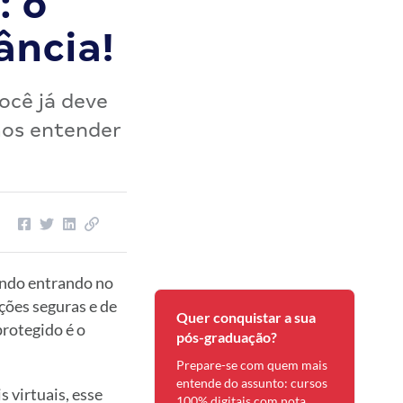
: o
ância!
ocê já deve
mos entender
undo entrando no
ções seguras e de
Quer conquistar a sua
rotegido é o
pós-graduação?
Prepare-se com quem mais
entende do assunto: cursos
 virtuais, esse
100% digitais com nota