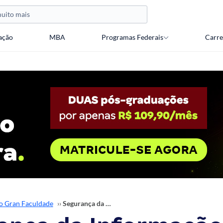
ação
MBA
Programas Federais
Carre
o Gran Faculdade
››
Segurança da Informação: o que é, os pilares e importância!