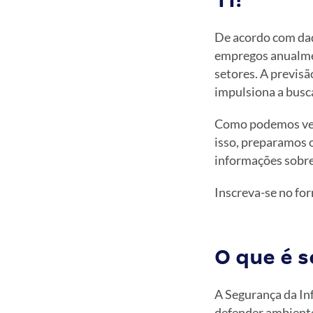
TI!
De acordo com dad
empregos anualmen
setores. A previsã
impulsiona a busc
Como podemos ver,
isso, preparamos o
informações sobre
Inscreva-se no for
O que é 
A Segurança da I
defender ambiente