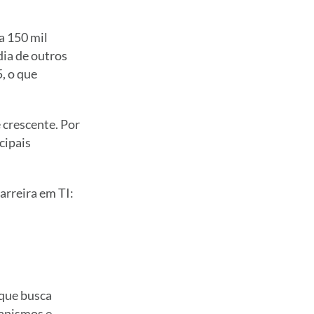
a 150 mil
ia de outros
, o que
 crescente. Por
cipais
arreira em TI:
que busca
anismos e