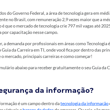
os do Governo Federal, a área de tecnologia gera em médi
te no Brasil, com remuneração 2,9 vezes maior que a méd
o é que o mercado de tecnologia crie 797 mil vagas até 2025
a por capacitação nesse campo.
 a demanda por profissionais em áreas como Tecnologia é
 Guia da Carreira em TI, onde você fica por dentro das prin
 o mercado, principais carreiras e como começar!
mulário abaixo para receber gratuitamente o seu Guia da C
segurança da informação?
nformação é um campo dentro da
tecnologia da informação
s virtuais e
bancos de dados
de ameaças. Ou seja, são mec