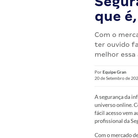
Segur
que é,
Com o mercad
ter ouvido f
melhor essa 
Por
Equipe Gran
20 de Setembro de 202
A segurança da in
universo online. C
fácil acesso vem 
profissional da S
Com o mercado de 