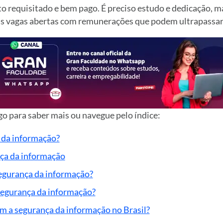
to requisitado e bem pago. É preciso estudo e dedicação, 
s vagas abertas com remunerações que podem ultrapassar
o para saber mais ou navegue pelo índice:
 da informação?
nça da informação
egurança da informação?
segurança da informação?
em a segurança da informação no Brasil?