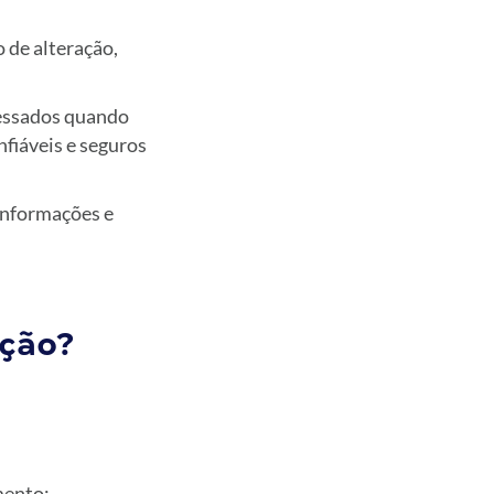
 de alteração,
cessados quando
nfiáveis e seguros
informações e
ação?
mento;