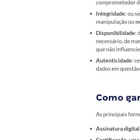
comprometedor de
Integridade
: ou s
manipulação ou ex
Disponibilidade
: 
necessário, de man
que não influencie
Autenticidade
: c
dados em questão
Como gar
As principais form
Assinatura digital
Certificação
, uma