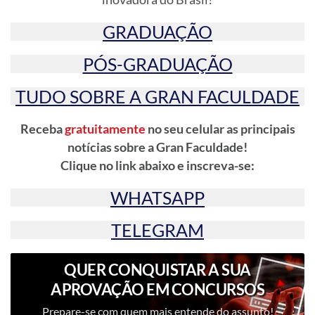
GRADUAÇÃO
PÓS-GRADUAÇÃO
TUDO SOBRE A GRAN FACULDADE
Receba
gratuitamente
no seu celular as principais
notícias sobre a Gran Faculdade!
Clique no link abaixo e inscreva-se:
WHATSAPP
TELEGRAM
QUER CONQUISTAR A SUA
APROVAÇÃO EM CONCURSOS
PÚBLICOS?
Prepare-se com quem mais entende do assunto!