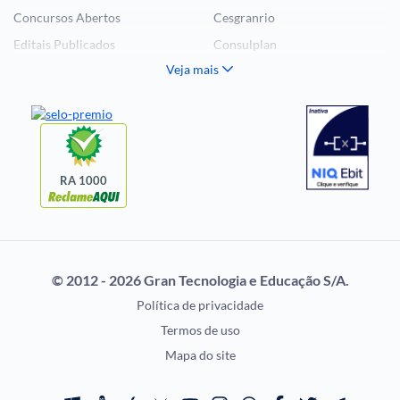
Concursos Abertos
Cesgranrio
Editais Publicados
Consulplan
Veja mais
Histórias Visuais
FCC
Notícias de Concursos
FGV
Questões de Concurso
Idecan
Selecon
Uniase
RA 1000
Vunesp
CONCURSOS POR
EXAME DE ORDEM
PROFISSÃO
OAB
© 2012 - 2026 Gran Tecnologia e Educação S/A.
Concursos Administrativos
Prova OAB
Política de privacidade
Concursos Educação
Calendário OAB
Termos de uso
Concursos Fiscais
Questões OAB
Mapa do site
Concursos Jurídicos
Recursos OAB
Concursos Militares